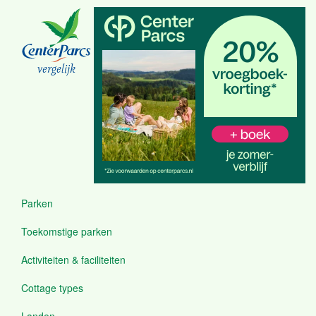
Overslaan
en
naar
de
inhoud
vergelijk
gaan
Parken
Menu
Toekomstige parken
Activiteiten & faciliteiten
Cottage types
Landen