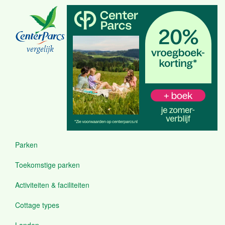
Overslaan
en
naar
de
inhoud
vergelijk
gaan
Parken
Menu
Toekomstige parken
Activiteiten & faciliteiten
Cottage types
Landen