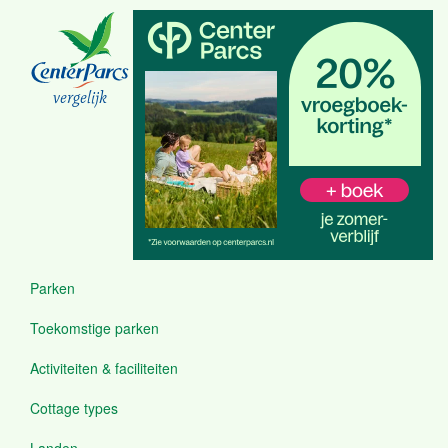
Overslaan
en
naar
de
inhoud
vergelijk
gaan
Parken
Menu
Toekomstige parken
Activiteiten & faciliteiten
Cottage types
Landen