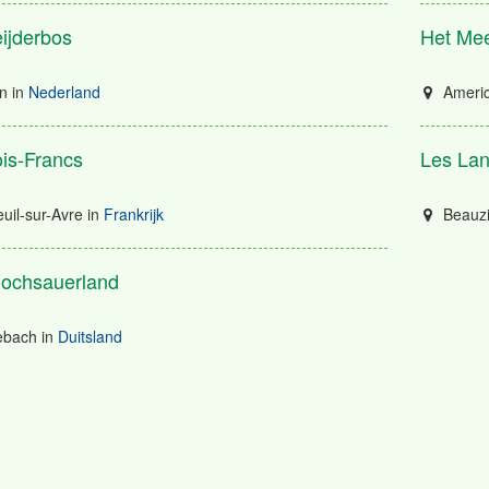
ijderbos
Het Mee
n
in
Nederland
Ameri
is-Francs
Les La
uil-sur-Avre
in
Frankrijk
Beauz
Hochsauerland
bach
in
Duitsland