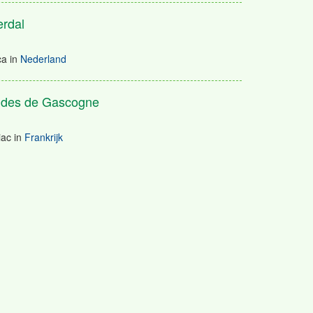
rdal
ca
in
Nederland
ndes de Gascogne
iac
in
Frankrijk