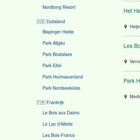
Nordborg Resort
Het He
🇩🇪 Duitsland
Heije
Bispinger Heide
Park Allgäu
Les Bo
Park Bostalsee
Verne
Park Eifel
Park Hochsauerland
Park 
Park Nordseeküste
Mede
🇫🇷 Frankrijk
Le Bois aux Daims
Le Lac d'Ailette
Les Bois-Francs