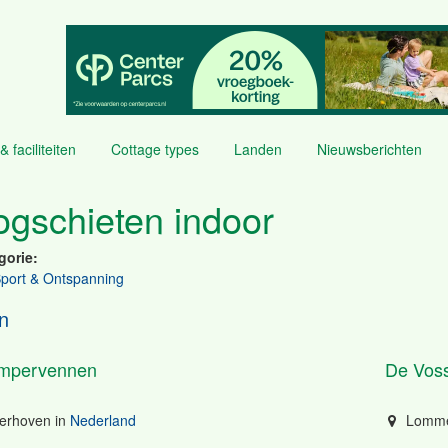
& faciliteiten
Cottage types
Landen
Nieuwsberichten
gschieten indoor
gorie:
Sport & Ontspanning
n
mpervennen
De Vos
erhoven
in
Nederland
Lomme