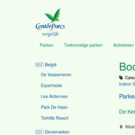
Overslaan
en
naar
de
inhoud
vergelijk
gaan
Parken
Toekomstige parken
Activiteiten 
Menu
Boo
🇧🇪 België
Parcs
navigation
De Vossemeren
Cate
Indoor 
Erperheide
Parke
Les Ardennes
Park De Haan
De Ke
Terhills Resort
West
🇩🇰 Denemarken