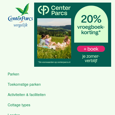
Overslaan
en
naar
de
inhoud
vergelijk
gaan
Parken
Menu
Toekomstige parken
Activiteiten & faciliteiten
Cottage types
Landen