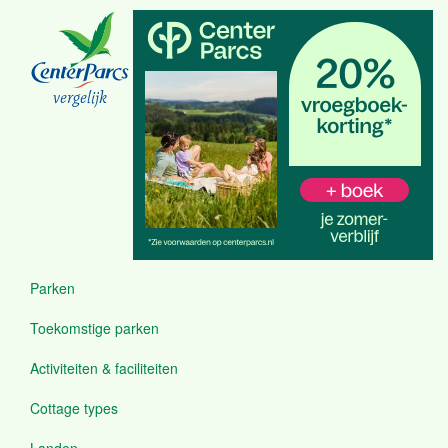
Overslaan
en
naar
de
inhoud
vergelijk
gaan
Parken
Menu
Toekomstige parken
Activiteiten & faciliteiten
Cottage types
Landen