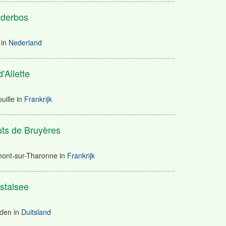
jderbos
in
Nederland
'Ailette
ille
in
Frankrijk
ts de Bruyères
nt-sur-Tharonne
in
Frankrijk
stalsee
lden
in
Duitsland