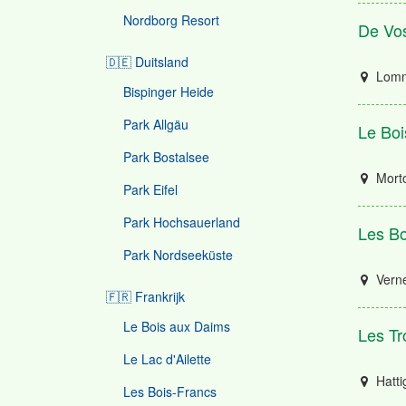
Nordborg Resort
De Vo
🇩🇪 Duitsland
Lomm
Bispinger Heide
Park Allgäu
Le Boi
Park Bostalsee
Mort
Park Eifel
Park Hochsauerland
Les Bo
Park Nordseeküste
Verne
🇫🇷 Frankrijk
Le Bois aux Daims
Les Tr
Le Lac d'Ailette
Hatti
Les Bois-Francs