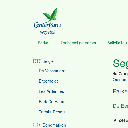
Overslaan
en
naar
de
inhoud
vergelijk
gaan
Parken
Toekomstige parken
Activiteiten 
Menu
Se
🇧🇪 België
Parcs
navigation
De Vossemeren
Cate
Outdoor
Erperheide
Parke
Les Ardennes
Park De Haan
De Ee
Terhills Resort
Zeew
🇩🇰 Denemarken