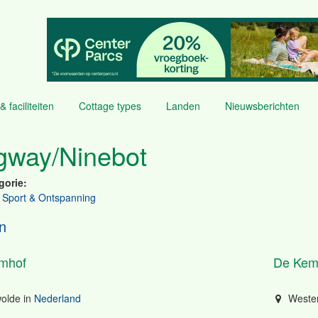
& faciliteiten
Cottage types
Landen
Nieuwsberichten
gway/Ninebot
gorie:
 Sport & Ontspanning
n
mhof
De Kem
olde
in
Nederland
Weste