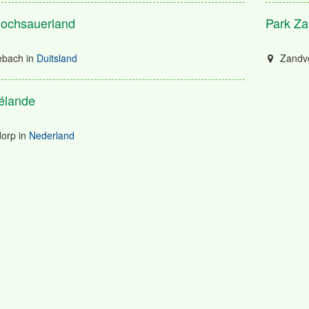
Hochsauerland
Park Za
bach
in
Duitsland
Zandv
élande
orp
in
Nederland