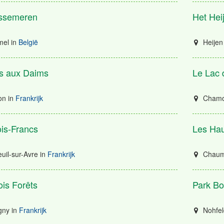
ssemeren
Het Hei
el
in
België
Heijen
s aux Daims
Le Lac d
on
in
Frankrijk
Chamou
is-Francs
Les Hau
uil-sur-Avre
in
Frankrijk
Chaumo
ois Forêts
Park Bo
gny
in
Frankrijk
Nohfe