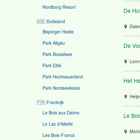
Nordborg Resort
De Hu
🇩🇪 Duitsland
Dale
Bispinger Heide
Park Allgäu
De Vo
Park Bostalsee
Lomm
Park Eifel
Park Hochsauerland
Het He
Park Nordseeküste
Heije
🇫🇷 Frankrijk
Le Bois aux Daims
Le Boi
Le Lac d'Ailette
Mort
Les Bois-Francs