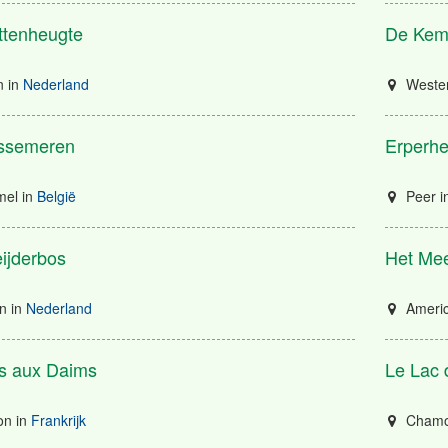
ttenheugte
De Kem
n
in
Nederland
Weste
ssemeren
Erperhe
el
in
België
Peer
i
ijderbos
Het Mee
n
in
Nederland
Ameri
s aux Daims
Le Lac d
on
in
Frankrijk
Chamou