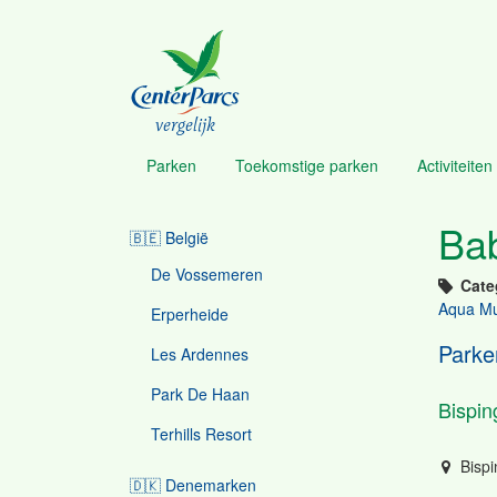
Overslaan
en
naar
de
inhoud
vergelijk
gaan
Parken
Toekomstige parken
Activiteiten 
Menu
Ba
🇧🇪 België
Parcs
navigation
De Vossemeren
Cate
Aqua Mu
Erperheide
Parke
Les Ardennes
Park De Haan
Bispin
Terhills Resort
Bispi
🇩🇰 Denemarken