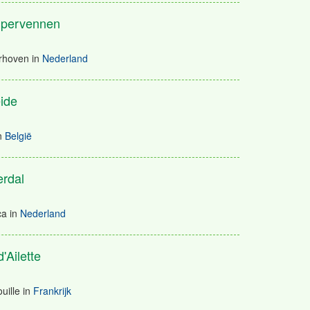
pervennen
rhoven
in
Nederland
ide
n
België
rdal
ca
in
Nederland
'Ailette
ille
in
Frankrijk