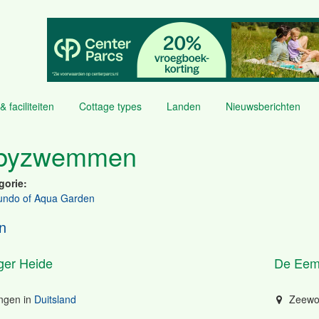
& faciliteiten
Cottage types
Landen
Nieuwsberichten
byzwemmen
gorie:
ndo of Aqua Garden
n
ger Heide
De Eem
ngen
in
Duitsland
Zeewo