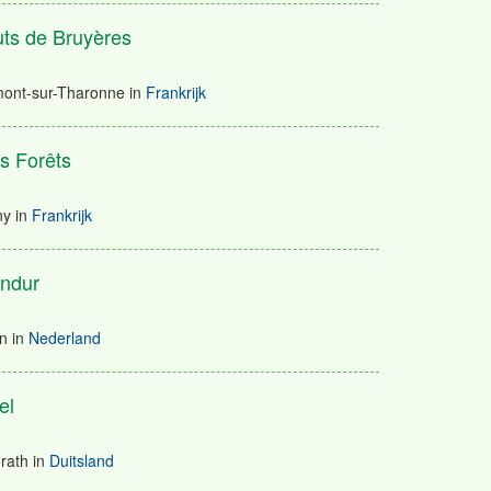
ts de Bruyères
nt-sur-Tharonne
in
Frankrijk
is Forêts
ny
in
Frankrijk
andur
n
in
Nederland
el
rath
in
Duitsland