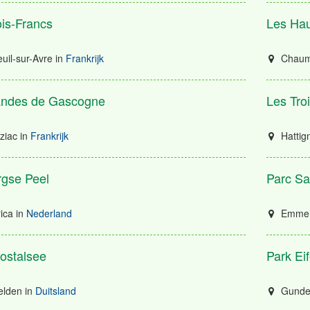
is-Francs
Les Hau
uil-sur-Avre
in
Frankrijk
Chaumo
andes de Gascogne
Les Tro
ziac
in
Frankrijk
Hattig
gse Peel
Parc S
ica
in
Nederland
Emme
ostalsee
Park Eif
elden
in
Duitsland
Gunde